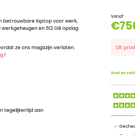
Vanaf
en betrouwbare laptop voor werk,
€
75
2 GB werkgeheugen en 512 GB opslag
rdat ze ons magazijn verlaten.
Dit pro
og
!
Snel en veil
tegelijkertijd aan
Gechec