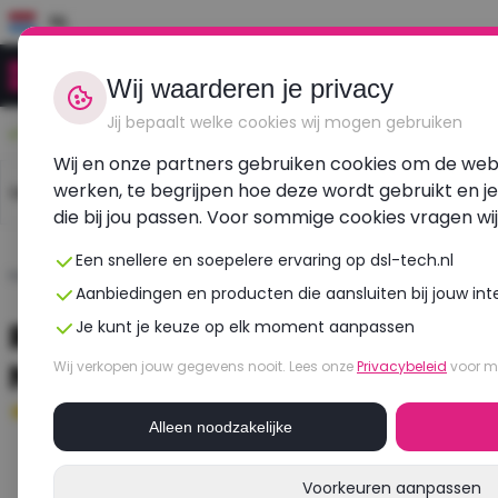
NL
Wij waarderen je privacy
Jij bepaalt welke cookies wij mogen gebruiken
Duurzaam, betaalbaar, refurbished
Wij en onze partners gebruiken cookies om de webs
werken, te begrijpen hoe deze wordt gebruikt en j
Laptops
Dell laptops
HP laptops
Lenovo l
die bij jou passen. Voor sommige cookies vragen wi
Een snellere en soepelere ervaring op dsl-tech.nl
Home
›
Laptops
›
Dell
›
Precision 5560
Aanbiedingen en producten die aansluiten bij jouw int
Refurbished DELL Precision 556
Je kunt je keuze op elk moment aanpassen
NVIDIA T1200
Wij verkopen jouw gegevens nooit. Lees onze
Privacybeleid
voor me
Goed
- 32 GB RAM - 512 GB SSD
Alleen noodzakelijke
Voorkeuren aanpassen