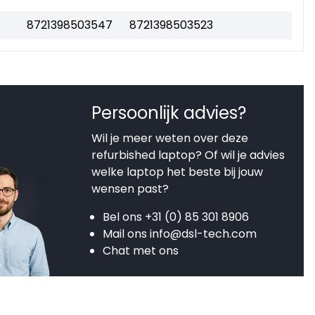
8721398503547
8721398503523
Persoonlijk advies?
Wil je meer weten over deze
refurbished laptop? Of wil je advies
welke laptop het beste bij jouw
wensen past?
Bel ons
+31 (0) 85 301 8906
Mail ons
info@dsl-tech.com
Chat met ons