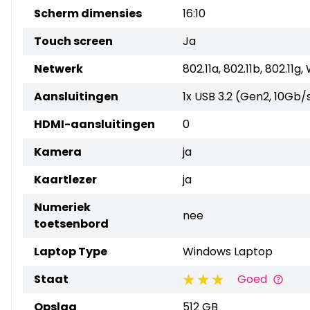
Scherm dimensies
16:10
Touch screen
Ja
Netwerk
802.11a, 802.11b, 802.11g,
Aansluitingen
1x USB 3.2 (Gen2, 10Gb/
HDMI-aansluitingen
0
Kamera
ja
Kaartlezer
ja
Numeriek
nee
toetsenbord
Laptop Type
Windows Laptop
Staat
Goed
Opslag
512 GB