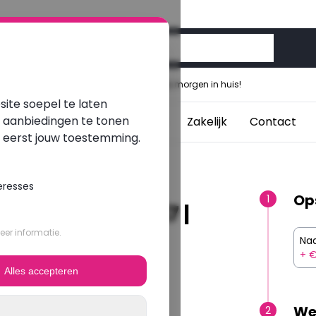
Voor 12:00 besteld, morgen in huis!
ite soepel te laten
e aanbiedingen te tonen
aptops
Studenten
Blogs
Zakelijk
Contact
j eerst jouw toestemming.
eresses
Op
1
0 | Intel Core i7 |
er informatie.
Naa
+ €
Alles accepteren
We
2