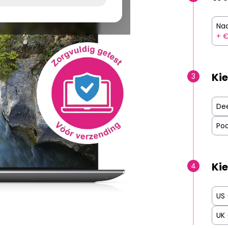
Na
+ €
Kie
3
De
Poo
Kie
4
US
UK