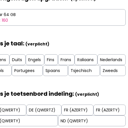
ar 64 GB
 160
s je taal:
(verplicht)
ens
Duits
Engels
Fins
Frans
Italiaans
Nederlands
ls
Portugees
Spaans
Tsjechisch
Zweeds
s je toetsenbord indeling:
(verplicht)
 (QWERTY)
DE (QWERTZ)
FR (AZERTY)
FR (AZERTY)
 (QWERTY)
ND (QWERTY)