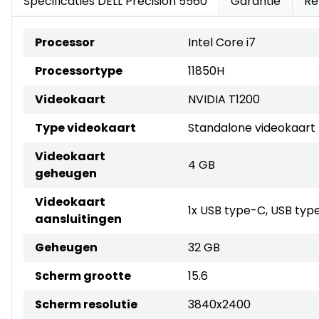
Specificaties DELL Precision 5560
Garantie
Re
Processor
Intel Core i7
Processortype
11850H
Videokaart
NVIDIA T1200
Type videokaart
Standalone videokaart
Videokaart
4 GB
geheugen
Videokaart
1x USB type-C, USB typ
aansluitingen
Geheugen
32 GB
Scherm grootte
15.6
Scherm resolutie
3840x2400