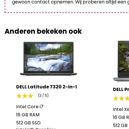
gewoon contact opnemen. Wij proberen altijd een g
Anderen bekeken ook
DELL Latitude 7320 2-in-1
DELL P
(3 / 5)
Intel Core i7
Intel X
16 GB RAM
16 GB 
512 GB SSD
512 GB