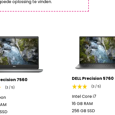
oede oplossing te vinden.
DELL Precision 5760
recision 7560
(3 / 5)
(3 / 5)
Intel Core i7
eon
16 GB RAM
RAM
256 GB SSD
 SSD