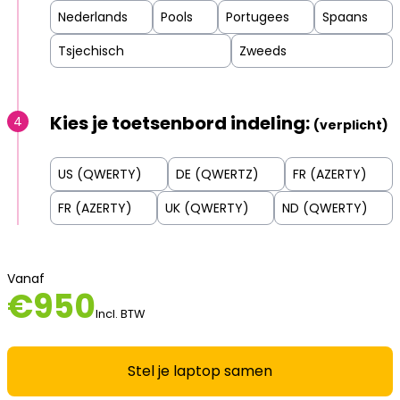
Nederlands
Pools
Portugees
Spaans
Tsjechisch
Zweeds
Kies je toetsenbord indeling:
4
(verplicht)
US (QWERTY)
DE (QWERTZ)
FR (AZERTY)
FR (AZERTY)
UK (QWERTY)
ND (QWERTY)
Vanaf
€
950
Incl. BTW
Stel je laptop samen