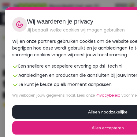
NL
Beoordeeld met een 9.1
0
Inloggen
Wij waarderen je privacy
Jij bepaalt welke cookies wij mogen gebruiken
Duurzaam,
Voor 12:00 besteld,
Gecheckt op meer
betaalbaar,
morgen in huis!
dan 30 punten!
Wij en onze partners gebruiken cookies om de website soe
refurbished
begrijpen hoe deze wordt gebruikt en je aanbiedingen te to
sommige cookies vragen wij eerst jouw toestemming.
Home
›
Laptops
›
Dell
›
Precision 5570
Een snellere en soepelere ervaring op dsl-tech.nl
Refurbished DELL Precision
Aanbiedingen en producten die aansluiten bij jouw inte
5570 | Intel Core i7 | NVIDIA
Je kunt je keuze op elk moment aanpassen
RTX A2000
Wij verkopen jouw gegevens nooit. Lees onze
Privacybeleid
voor mee
Goed
- 16 GB RAM - 512 GB SSD
Alleen noodzakelijke
Alles accepteren