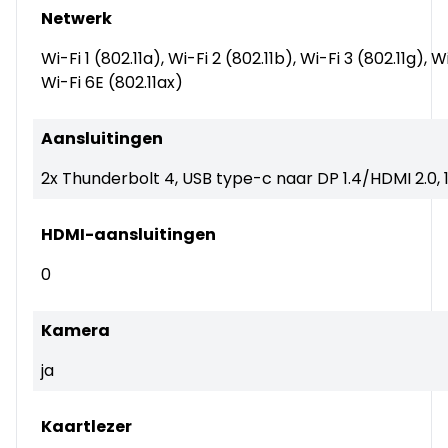
Netwerk
Wi-Fi 1 (802.11a), Wi-Fi 2 (802.11b), Wi-Fi 3 (802.11g), W
Wi-Fi 6E (802.11ax)
Aansluitingen
2x Thunderbolt 4, USB type-c naar DP 1.4/HDMI 2.0, 
HDMI-aansluitingen
0
Kamera
ja
Kaartlezer