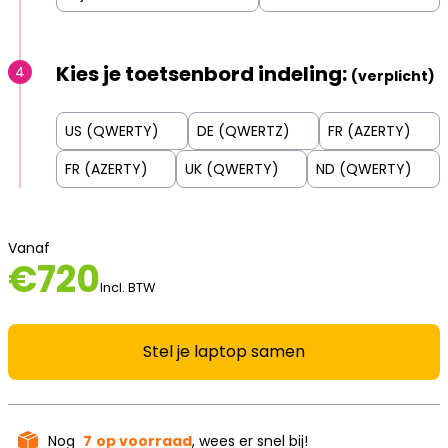
Kies je toetsenbord indeling:
4
(verplicht)
US (QWERTY)
DE (QWERTZ)
FR (AZERTY)
FR (AZERTY)
UK (QWERTY)
ND (QWERTY)
Vanaf
€
720
Incl. BTW
Stel je laptop samen
Nog
7
op voorraad
, wees er snel bij!