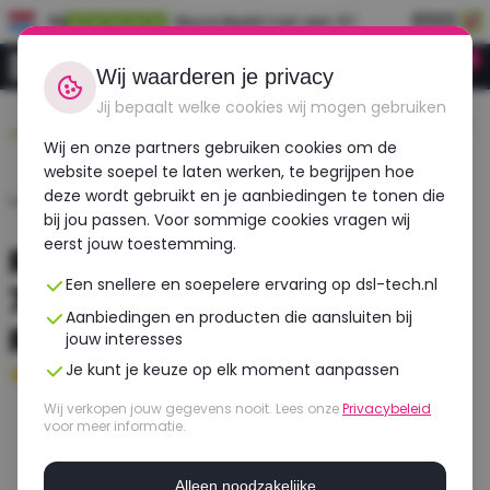
NL
Beoordeeld met een 9.1
0
Inloggen
Wij waarderen je privacy
Jij bepaalt welke cookies wij mogen gebruiken
Duurzaam,
Voor 12:00 besteld,
Gecheckt op meer
betaalbaar,
morgen in huis!
dan 30 punten!
Wij en onze partners gebruiken cookies om de
refurbished
website soepel te laten werken, te begrijpen hoe
deze wordt gebruikt en je aanbiedingen te tonen die
Home
›
Laptops
›
Dell
›
Precision 7560
bij jou passen. Voor sommige cookies vragen wij
eerst jouw toestemming.
Refurbished DELL Precision
Een snellere en soepelere ervaring op dsl-tech.nl
7560 | Intel Xeon | NVIDIA
Aanbiedingen en producten die aansluiten bij
RTX A3000
jouw interesses
Je kunt je keuze op elk moment aanpassen
Goed
- 16 GB RAM - 512 GB SSD
Wij verkopen jouw gegevens nooit. Lees onze
Privacybeleid
voor meer informatie.
Alleen noodzakelijke