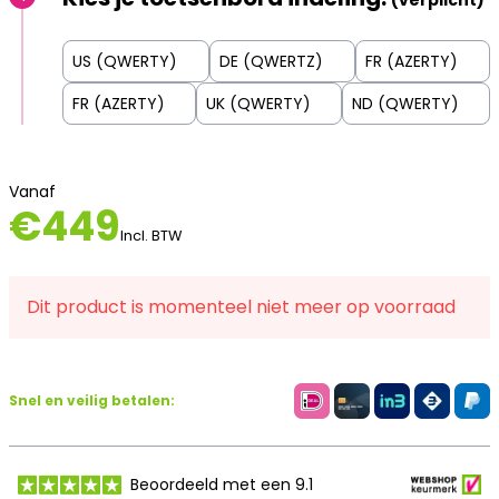
(verplicht)
US (QWERTY)
DE (QWERTZ)
FR (AZERTY)
FR (AZERTY)
UK (QWERTY)
ND (QWERTY)
Vanaf
€
449
Incl. BTW
Dit product is momenteel niet meer op voorraad
Snel en veilig betalen:
Beoordeeld met een 9.1