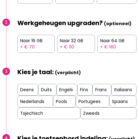
Werkgeheugen upgraden?
2
(optioneel)
Naar 16 GB
Naar 32 GB
Naar 64 GB
+ € 70
+ € 110
+ € 160
Kies je taal:
3
(verplicht)
Deens
Duits
Engels
Fins
Frans
Italiaans
Nederlands
Pools
Portugees
Spaans
Tsjechisch
Zweeds
Kies je toetsenbord indeling:
4