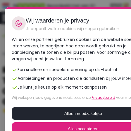
NL
Beoordeeld met een 9.1
0
Inloggen
Wij waarderen je privacy
Jij bepaalt welke cookies wij mogen gebruiken
Duurzaam,
Voor 12:00 besteld,
Gecheckt op meer
betaalbaar,
morgen in huis!
dan 30 punten!
Wij en onze partners gebruiken cookies om de website soe
refurbished
laten werken, te begrijpen hoe deze wordt gebruikt en je
aanbiedingen te tonen die bij jou passen. Voor sommige c
Home
›
Laptops
›
Lenovo
›
Thinkpad E15 Gen 2
vragen wij eerst jouw toestemming.
Refurbished Lenovo
Een snellere en soepelere ervaring op dsl-tech.nl
ThinkPad E15 Gen 2 | Intel
Aanbiedingen en producten die aansluiten bij jouw inte
Je kunt je keuze op elk moment aanpassen
Core i5 | Intel Iris Xe
Wij verkopen jouw gegevens nooit. Lees onze
Privacybeleid
voor mee
Graphics
Uitstekend
- 8 GB RAM - 256 GB SSD
Alleen noodzakelijke
Alles accepteren