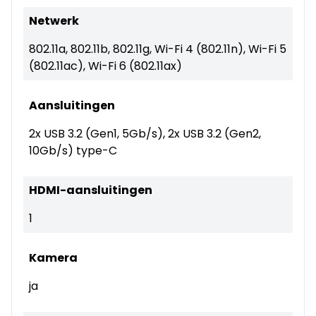
Netwerk
802.11a, 802.11b, 802.11g, Wi-Fi 4 (802.11n), Wi-Fi 5
(802.11ac), Wi-Fi 6 (802.11ax)
Aansluitingen
2x USB 3.2 (Gen1, 5Gb/s), 2x USB 3.2 (Gen2,
10Gb/s) type-C
HDMI-aansluitingen
1
Kamera
ja