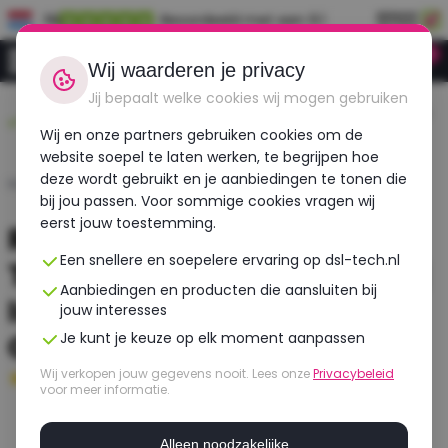
NL
Beoordeeld met een 9.1
0
Inloggen
Wij waarderen je privacy
Jij bepaalt welke cookies wij mogen gebruiken
Duurzaam,
Voor 12:00 besteld,
Gecheckt op meer
betaalbaar,
morgen in huis!
dan 30 punten!
Wij en onze partners gebruiken cookies om de
refurbished
website soepel te laten werken, te begrijpen hoe
deze wordt gebruikt en je aanbiedingen te tonen die
Home
›
Laptops
›
Lenovo
›
Thinkpad X1 Carbon Gen 8
bij jou passen. Voor sommige cookies vragen wij
eerst jouw toestemming.
Refurbished Lenovo
Een snellere en soepelere ervaring op dsl-tech.nl
ThinkPad X1 Carbon Gen 8 |
Aanbiedingen en producten die aansluiten bij
Intel Core i5 | Intel HD
jouw interesses
Graphics
Je kunt je keuze op elk moment aanpassen
Wij verkopen jouw gegevens nooit. Lees onze
Privacybeleid
Uitstekend
- 8 GB RAM - 256 GB SSD
voor meer informatie.
Alleen noodzakelijke