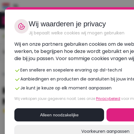
NL
Wij waarderen je privacy
Jij bepaalt welke cookies wij mogen gebruiken
Duurzaam, betaalbaar, refurbished
Wij en onze partners gebruiken cookies om de webs
werken, te begrijpen hoe deze wordt gebruikt en j
Laptops
Dell laptops
HP laptops
Lenovo l
die bij jou passen. Voor sommige cookies vragen wi
Een snellere en soepelere ervaring op dsl-tech.nl
Home
›
Laptops
›
Dell
›
Precision 7750
Aanbiedingen en producten die aansluiten bij jouw int
Refurbished DELL Precision 775
Je kunt je keuze op elk moment aanpassen
NVIDIA RTX 4000
Wij verkopen jouw gegevens nooit. Lees onze
Privacybeleid
voor me
Goed
- 32 GB RAM - 512 GB SSD
Alleen noodzakelijke
Voorkeuren aanpassen