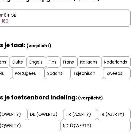
ar 64 GB
 160
s je taal:
(verplicht)
ens
Duits
Engels
Fins
Frans
Italiaans
Nederlands
ls
Portugees
Spaans
Tsjechisch
Zweeds
s je toetsenbord indeling:
(verplicht)
 (QWERTY)
DE (QWERTZ)
FR (AZERTY)
FR (AZERTY)
 (QWERTY)
ND (QWERTY)