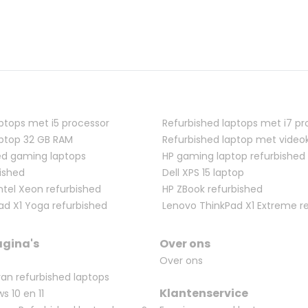
ptops met i5 processor
Refurbished laptops met i7 pr
aptop 32 GB RAM
Refurbished laptop met video
hed gaming laptops
HP gaming laptop refurbished
bished
Dell XPS 15 laptop
Intel Xeon refurbished
HP ZBook refurbished
ad X1 Yoga refurbished
Lenovo ThinkPad X1 Extreme r
agina's
Over ons
Over ons
an refurbished laptops
Klantenservice
s 10 en 11