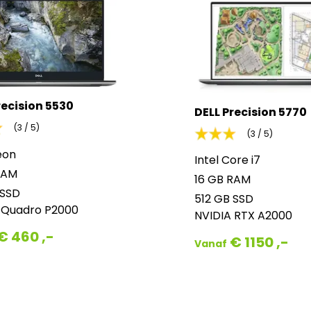
recision 5530
DELL Precision 5770
(3 / 5)
(3 / 5)
eon
Intel Core i7
RAM
16 GB RAM
 SSD
512 GB SSD
 Quadro P2000
NVIDIA RTX A2000
€ 460 ,-
€ 1150 ,-
Vanaf