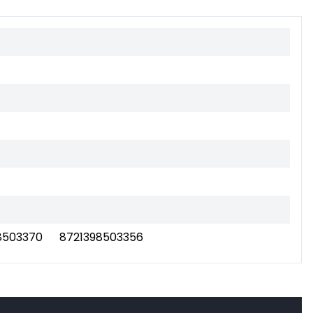
8503370
8721398503356