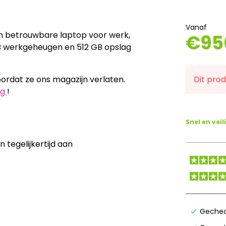
Vanaf
en betrouwbare laptop voor werk,
€
95
2 GB werkgeheugen en 512 GB opslag
rdat ze ons magazijn verlaten.
Dit pro
og
!
Snel en veil
tegelijkertijd aan
Gechec