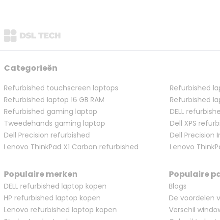
Categorieën
Refurbished touchscreen laptops
Refurbished la
Refurbished laptop 16 GB RAM
Refurbished l
Refurbished gaming laptop
DELL refurbis
Tweedehands gaming laptop
Dell XPS refur
Dell Precision refurbished
Dell Precision 
Lenovo ThinkPad X1 Carbon refurbished
Lenovo ThinkP
Populaire merken
Populaire p
DELL refurbished laptop kopen
Blogs
HP refurbished laptop kopen
De voordelen v
Lenovo refurbished laptop kopen
Verschil window