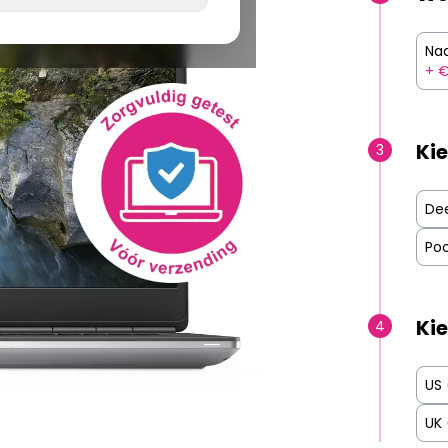
Na
+ €
Kie
3
De
Poo
Kie
4
US
UK