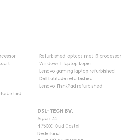
ocessor
Refurbished laptops met i9 processor
kaart
Windows 11 laptop kopen
Lenovo gaming laptop refurbished
Dell Latitude refurbished
Lenovo ThinkPad refurbished
efurbished
DSL-TECH BV.
Argon 24
4751XC Oud Gastel
Nederland