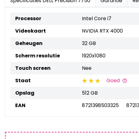
Specificaties DELL Precision 7750
Garantie
Re
Processor
Intel Core i7
Videokaart
NVIDIA RTX 4000
Geheugen
32 GB
Scherm resolutie
1920x1080
Touch screen
Nee
Staat
Goed
Opslag
512 GB
EAN
8721398503325
8721