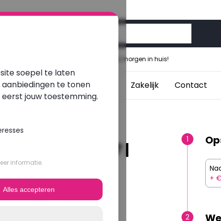
Voor 12:00 besteld, morgen in huis!
ite soepel te laten
e aanbiedingen te tonen
aptops
Studenten
Blogs
Zakelijk
Contact
j eerst jouw toestemming.
eresses
Op
1
0 | Intel Core i7 |
er informatie.
Naa
+ €
Alles accepteren
We
2