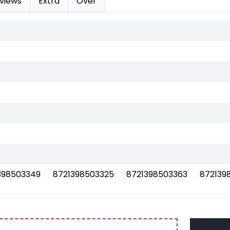
views
Extra
Over
398503349
8721398503325
8721398503363
872139