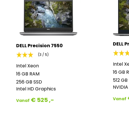
DELL P
DELL Precision 7550
(3 / 5)
Intel X
Intel Xeon
16 GB 
16 GB RAM
512 GB
256 GB SSD
NVIDIA
Intel HD Graphics
€ 525 ,-
Vanaf
Vanaf