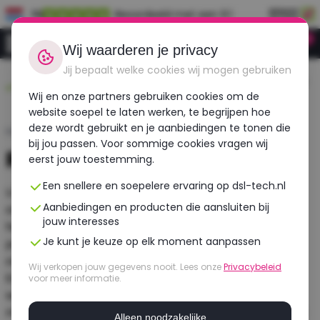
NL
Beoordeeld met een 9.1
0
Inloggen
Wij waarderen je privacy
Jij bepaalt welke cookies wij mogen gebruiken
Duurzaam,
Voor 12:00 besteld,
Gecheckt op meer
betaalbaar,
morgen in huis!
dan 30 punten!
Wij en onze partners gebruiken cookies om de
refurbished
website soepel te laten werken, te begrijpen hoe
deze wordt gebruikt en je aanbiedingen te tonen die
Home
›
Retourbeleid
bij jou passen. Voor sommige cookies vragen wij
Retourneren
eerst jouw toestemming.
Een snellere en soepelere ervaring op dsl-tech.nl
U heeft het recht uw bestelling tot 14 dagen na
Aanbiedingen en producten die aansluiten bij
ontvangst zonder opgave van reden te annuleren. U
jouw interesses
heeft na annulering nogmaals 14 dagen om uw
Je kunt je keuze op elk moment aanpassen
product retour te sturen. U krijgt dan het volledige
orderbedrag inclusief verzendkosten gecrediteerd.
Wij verkopen jouw gegevens nooit. Lees onze
Privacybeleid
Enkel de kosten voor retour van u thuis naar de
voor meer informatie.
webwinkel zijn voor eigen rekening. Indien u gebruik
maakt van uw herroepingsrecht, zal het product met
Alleen noodzakelijke