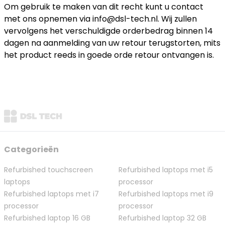
Om gebruik te maken van dit recht kunt u contact
met ons opnemen via info@dsl-tech.nl. Wij zullen
vervolgens het verschuldigde orderbedrag binnen 14
dagen na aanmelding van uw retour terugstorten, mits
het product reeds in goede orde retour ontvangen is.
Categorieën
Refurbished touchscreen
Refurbished laptops met i5
laptops
processor
Refurbished laptops met i7
Refurbished laptops met i9
processor
processor
Refurbished laptop 16 GB
Refurbished laptop 32 GB