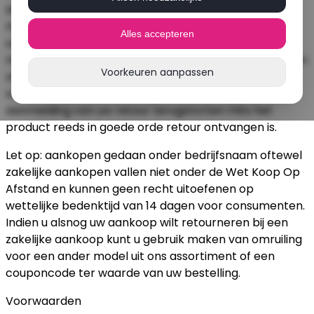
alle geleverde toebehoren en – indien redelijkerwijze
mogelijk – in de originele staat en verpakking aan de
Alles accepteren
ondernemer geretourneerd worden. Om gebruik te
maken van dit recht kunt u contact met ons opnemen
Voorkeuren aanpassen
via het contactformulier. Wij zullen vervolgens het
verschuldigde orderbedrag binnen 14 dagen na
aanmelding van uw retour terugstorten mits het
product reeds in goede orde retour ontvangen is.
Let op: aankopen gedaan onder bedrijfsnaam oftewel
zakelijke aankopen vallen niet onder de Wet Koop Op
Afstand en kunnen geen recht uitoefenen op
wettelijke bedenktijd van 14 dagen voor consumenten.
Indien u alsnog uw aankoop wilt retourneren bij een
zakelijke aankoop kunt u gebruik maken van omruiling
voor een ander model uit ons assortiment of een
couponcode ter waarde van uw bestelling.
Voorwaarden