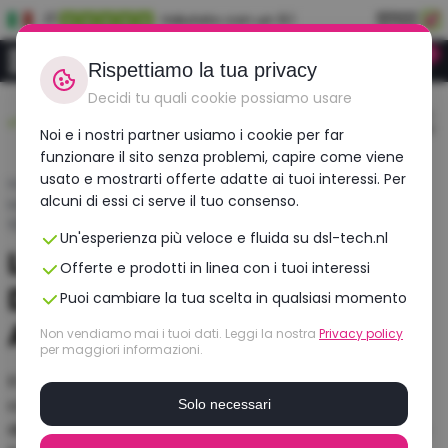
IT
Valutato con un 9.1
0
Accedi
Rispettiamo la tua privacy
Decidi tu quali cookie possiamo usare
Durevole,
Ordina prima delle 12:00,
Controllato su
conveniente,
consegnato domani!
più di 30 punti!
Noi e i nostri partner usiamo i cookie per far
ricondizionato
funzionare il sito senza problemi, capire come viene
usato e mostrarti offerte adatte ai tuoi interessi. Per
Home
›
Blog
›
alcuni di essi ci serve il tuo consenso.
Layout della tastiera: Differenze tra QWERTY, AZERTY e
QWERTZ
Un'esperienza più veloce e fluida su dsl-tech.nl
Layout della Tastiera:
Offerte e prodotti in linea con i tuoi interessi
Differenze tra QWERTY,
Puoi cambiare la tua scelta in qualsiasi momento
AZERTY e QWERTZ
Non vendiamo mai i tuoi dati. Leggi la nostra
Privacy policy
per maggiori informazioni.
Il layout della tastiera determina la velocità e la
comodità con cui digiti, e varia a seconda del paese,
Solo necessari
della lingua e delle preferenze. Il layout più utilizzato a