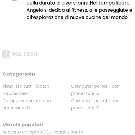
della durata di diversi anni. Nel tempo libero,
Angelo si dedica al fitness, alle passeggiate e
all’esplorazione di nuove cucine del mondo.
Categorieën
Visualizza tutti i laptop
Computer portatili con
touchscreen
processore i5
Computer portatili con
Computer portatili con
processore i7
processore i9
Marchi popolari
Acquista un laptop DELL ricondizionato