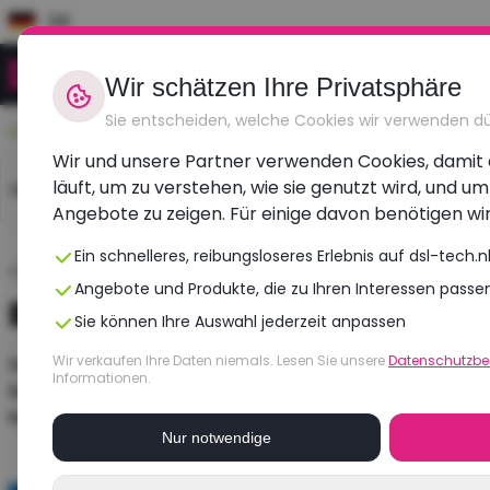
DE
Wir schätzen Ihre Privatsphäre
Sie entscheiden, welche Cookies wir verwenden d
Langlebig, erschwinglich, überholt
Wir und unsere Partner verwenden Cookies, damit 
läuft, um zu verstehen, wie sie genutzt wird, und 
Laptops
Dell laptops
HP laptops
Lenovo l
Angebote zu zeigen. Für einige davon benötigen wi
Ein schnelleres, reibungsloseres Erlebnis auf dsl-tech.n
Startseite
›
Blogs
›
Was ist ein Bluescreen (BSOD)?
Angebote und Produkte, die zu Ihren Interessen passe
Bildschirm weg und plötzlic
Sie können Ihre Auswahl jederzeit anpassen
Wir verkaufen Ihre Daten niemals. Lesen Sie unsere
Datenschutzb
Stell dir vor: Du arbeitest gerade konzentriert oder bist
Informationen.
blauer Bildschirm mit weißer Schrift – der berüchtigte „
kannst du das Problem selbst mit ein paar einfachen Sch
Nur notwendige