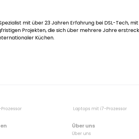
-Spezialist mit über 23 Jahren Erfahrung bei DSL-Tech, m
istigen Projekten, die sich über mehrere Jahre erstreckte
ternationaler Küchen.
-Prozessor
Laptops mit i7-Prozessor
ten
Über uns
Über uns