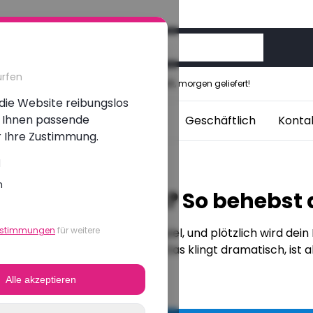
ürfen
Vor 12:00 Uhr bestellt, morgen geliefert!
die Website reibungslos
um Ihnen passende
aptops
Studenten
Blogs
Geschäftlich
Konta
r Ihre Zustimmung.
l
n
h ein Bluescreen? So behebst
estimmungen
für weitere
 mitten in einem spannenden Spiel, und plötzlich wird dein
Blue Screen of Death“ (BSOD). Das klingt dramatisch, ist a
ritten schnell lösen.
Alle akzeptieren