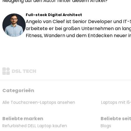
Neugierig auf den Autor hinter diesem Artikel?
Full-stack Digital Architect
Angelo van Cleef ist Senior Developer und IT
arbeitete er bei großen Unternehmen an langfr
Fitness, Wandern und dem Entdecken neuer in
Categorieën
Alle Touchscreen-Laptops ansehen
Laptops mit i5
Beliebte marken
Beliebte sei
Refurbished DELL Laptop kaufen
Blogs