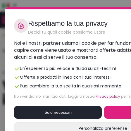
IT
Rispettiamo la tua privacy
Decidi tu quali cookie possiamo usare
Durevole, conveniente, ricondizionato
Noi e i nostri partner usiamo i cookie per far funzio
capire come viene usato e mostrarti offerte adatte a
Laptops
Dell laptops
HP laptops
Lenovo l
alcuni di essi ci serve il tuo consenso.
Un'esperienza più veloce e fluida su dsl-tech.nl
Home
›
Laptops
›
Laptop I5 Ricondizionato
Offerte e prodotti in linea con i tuoi interessi
Vuoi acquistare u
Puoi cambiare la tua scelta in qualsiasi momento
i5? Laptop con pr
Non vendiamo mai i tuoi dati. Leggi la nostra
Privacy policy
per m
Solo necessari
Lenovo ThinkPad X
Personalizza preferenze