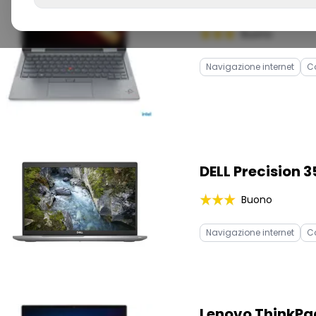
Graphics
Buono
Navigazione internet
C
DELL Precision 35
Buono
Navigazione internet
C
Lenovo ThinkPad X