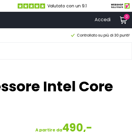
Valutato con un 9.1
0
Accedi
Controllato su più di 30 punti!
ssore Intel Core
490,-
A partire da