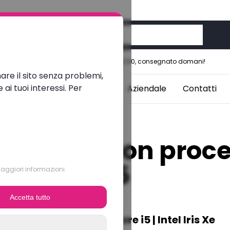
Ordina prima delle 12:00, consegnato domani!
nare il sito senza problemi,
i tuoi interessi. Per
aptops
Studenti
Blogs
Aziendale
Contatti
n laptop con proce
ocessore i5
aggiori informazioni.
Accetta tutto
1 Yoga Gen 6 | Intel Core i5 | Intel Iris Xe