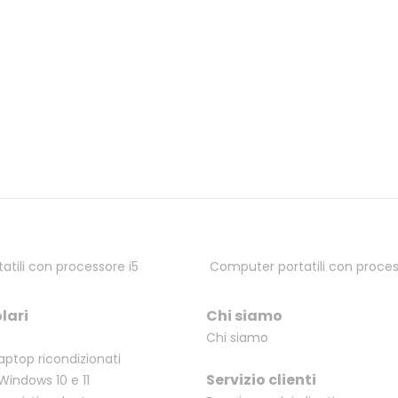
tili con processore i5
Computer portatili con proces
lari
Chi siamo
Chi siamo
laptop ricondizionati
Servizio clienti
Windows 10 e 11