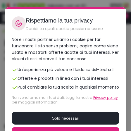
IT
Valutato con un 9.1
0
Accedi
Rispettiamo la tua privacy
Decidi tu quali cookie possiamo usare
Durevole, conveniente, ricondizionato
Noi e i nostri partner usiamo i cookie per far
Non trovato
funzionare il sito senza problemi, capire come viene
Il prodotto che stai cercando non è stato trovato.
usato e mostrarti offerte adatte ai tuoi interessi. Per
Ma forse questi risultati possono esserti d'aiuto?
alcuni di essi ci serve il tuo consenso.
Un'esperienza più veloce e fluida su dsl-tech.nl
Offerte e prodotti in linea con i tuoi interessi
Puoi cambiare la tua scelta in qualsiasi momento
Non vendiamo mai i tuoi dati. Leggi la nostra
Privacy policy
per maggiori informazioni.
Solo necessari
HP ZBook Fury 15 G7 | Intel Core i7 |