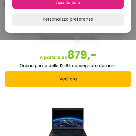
NVIDIA RTX 3000
Accetta tutto
Eccellente
Personalizza preferenze
Navigazione internet
Compiti a casa
Film e serie
Netflix
Elaborazione testo
YouTube
879,-
A partire da
Ordina prima delle 12:00, consegnato domani!
Vedi ora