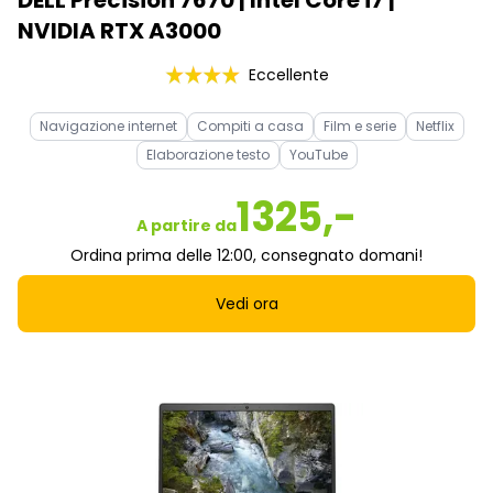
DELL Precision 7670 | Intel Core i7 |
NVIDIA RTX A3000
Eccellente
Navigazione internet
Compiti a casa
Film e serie
Netflix
Elaborazione testo
YouTube
1325,-
A partire da
Ordina prima delle 12:00, consegnato domani!
Vedi ora