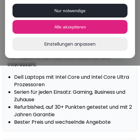
du am günstigsten als refurbished Modell. Du
Nur notwendige
wählst aus bekannten Serien wie XPS, Latitude und
Inspiron, meist mit einem Intel Core oder Intel
Alle akzeptieren
Core Ultra Prozessor.
Achte bei der Wahl vor allem auf den Prozessor,
Einstellungen anpassen
das Display und den Speicher. Für KI-Funktionen
wie Copilot ist ein Intel Core Ultra mit NPU
interessant.
Dell Laptops mit Intel Core und Intel Core Ultra
Prozessoren
Serien für jeden Einsatz: Gaming, Business und
Zuhause
Refurbished, auf 30+ Punkten getestet und mit 2
Jahren Garantie
Bester Preis und wechselnde Angebote