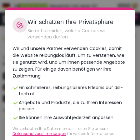
DE
Bewertet mit einer 9.1
0
Anmeldung
Wir schätzen Ihre Privatsphäre
Sie entscheiden, welche Cookies wir
Langlebig,
Vor 12:00 Uhr bestellt,
Geprüft auf mehr
verwenden dürfen
erschwinglich,
morgen geliefert!
als 30 Punkte!
überholt
Wir und unsere Partner verwenden Cookies, damit
die Website reibungslos läuft, um zu verstehen, wie
Startseite
›
Blogs
›
sie genutzt wird, und um Ihnen passende Angebote
Einen Dell Laptop Notebook Computer kaufst du hier
zu zeigen. Für einige davon benötigen wir Ihre
Einen Dell Laptop Notebook
Zustimmung.
Computer kaufst du hier |
Ein schnelleres, reibungsloseres Erlebnis auf dsl-
tech.nl
Bester Preis
Angebote und Produkte, die zu Ihren Interessen
passen
Zuletzt aktualisiert: 7. Juli 2026
Sie können Ihre Auswahl jederzeit anpassen
Kurz gefasst
Wir verkaufen Ihre Daten niemals. Lesen Sie unsere
Datenschutzbestimmungen
für weitere Informationen.
Einen Dell Laptop Notebook Computer bekommst