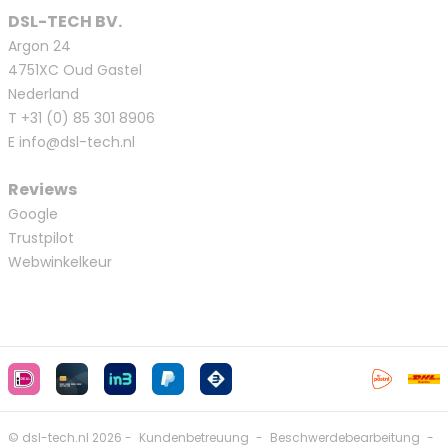
DSL-TECH BV.
Argon 24
4751XC Oud Gastel
Nederland
T
+31 (0) 85 301 8906
E
info@dsl-tech.nl
Reviews
Google
Trustpilot
Webwinkelkeur
© dsl-tech.nl 2026 -
Kundenbetreuung
-
Beschwerdebearbeitung
-