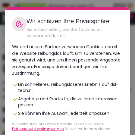
DE
Bewertet mit einer 9.1
0
Anmeldung
Wir schätzen Ihre Privatsphäre
Sie entscheiden, welche Cookies wir
Langlebig, erschwinglich, überholt
verwenden dürfen
Startseite
›
Produktbewertungen
Wir und unsere Partner verwenden Cookies, damit
die Website reibungslos läuft, um zu verstehen, wie
Produktbewertungen
sie genutzt wird, und um Ihnen passende Angebote
(Qualität)
zu zeigen. Für einige davon benötigen wir Ihre
Zustimmung.
Unsere Produkte erhalten eine Produktbewertung.
Ein schnelleres, reibungsloseres Erlebnis auf dsl-
Anhand dieser Bewertung weißt du genau, was du vom
tech.nl
optischen Zustand des Produkts erwarten kannst.
Angebote und Produkte, die zu Ihren Interessen
passen
5 Sterne (Neuwertig) - Zustand
Sie können Ihre Auswahl jederzeit anpassen
des Geräts
Wir verkaufen Ihre Daten niemals. Lesen Sie unsere
Datenschutzbestimmungen
für weitere Informationen.
Oberseite, Kanten & Tastatur: