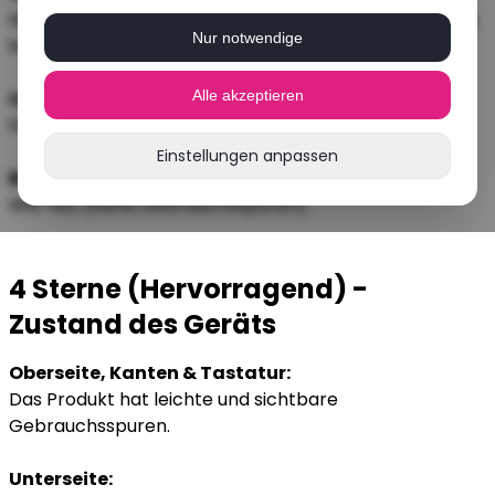
Minimale Gebrauchsspuren, die aus 30 cm Entfernung
Nur notwendige
bei Tageslicht nicht sichtbar sein dürfen.
Unterseite:
Alle akzeptieren
Kleine Gebrauchsspuren sind zulässig.
Einstellungen anpassen
Bildschirm:
Wie neu (keine Gebrauchsspuren).
4 Sterne (Hervorragend) -
Zustand des Geräts
Oberseite, Kanten & Tastatur:
Das Produkt hat leichte und sichtbare
Gebrauchsspuren.
Unterseite: