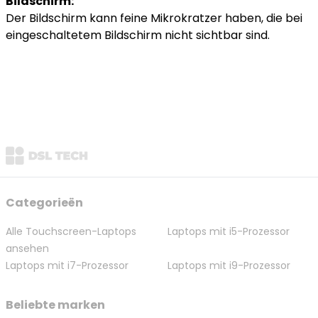
Bildschirm:
Der Bildschirm kann feine Mikrokratzer haben, die bei
eingeschaltetem Bildschirm nicht sichtbar sind.
Categorieën
Alle Touchscreen-Laptops
Laptops mit i5-Prozessor
ansehen
Laptops mit i7-Prozessor
Laptops mit i9-Prozessor
Beliebte marken