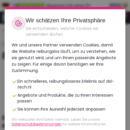
DE
Bewertet mit einer 9.1
0
Anmeldung
Wir schätzen Ihre Privatsphäre
Sie entscheiden, welche Cookies wir
Langlebig, erschwinglich, überholt
verwenden dürfen
Startseite
›
Laptops
›
Dell
Wir und unsere Partner verwenden Cookies, damit
die Website reibungslos läuft, um zu verstehen, wie
Dell XPS 15 laptop
sie genutzt wird, und um Ihnen passende Angebote
zu zeigen. Für einige davon benötigen wir Ihre
Zustimmung.
Ein schnelleres, reibungsloseres Erlebnis auf dsl-
tech.nl
Angebote und Produkte, die zu Ihren Interessen
passen
Sie können Ihre Auswahl jederzeit anpassen
DELL Precision 5570 | Intel Core i7 | NVIDIA
Wir verkaufen Ihre Daten niemals. Lesen Sie unsere
Datenschutzbestimmungen
für weitere Informationen.
RTX A2000