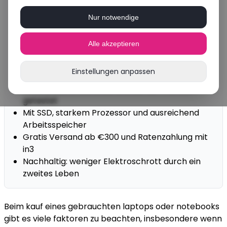
Business-Notebook von einer A-Marke wie HP,
Nur notwendige
Lenovo oder Apple, das professionell aufbereitet
und geprüft wurde. Du erhältst die Leistung eines
hochwertigen Geräts zu einem deutlich
Alle akzeptieren
günstigeren Preis – und entscheidest dich
gleichzeitig nachhaltig.
Einstellungen anpassen
Bis zu 2 Jahre Garantie und auf 30+ Punkten
getestet
Mit SSD, starkem Prozessor und ausreichend
Arbeitsspeicher
Gratis Versand ab €300 und Ratenzahlung mit
in3
Nachhaltig: weniger Elektroschrott durch ein
zweites Leben
Beim kauf eines gebrauchten laptops oder notebooks
gibt es viele faktoren zu beachten, insbesondere wenn