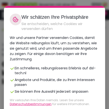
DE
Bewertet mit einer 9.1
0
Anmeldung
Wir schätzen Ihre Privatsphäre
Sie entscheiden, welche Cookies wir
Langlebig,
Vor 12:00 Uhr bestellt,
Geprüft auf mehr
verwenden dürfen
erschwinglich,
morgen geliefert!
als 30 Punkte!
überholt
Wir und unsere Partner verwenden Cookies, damit
die Website reibungslos läuft, um zu verstehen, wie
Startseite
›
Blogs
›
sie genutzt wird, und um Ihnen passende Angebote
Gebrauchte Laptops Kaufen Refurbished Laptops Und
zu zeigen. Für einige davon benötigen wir Ihre
Notebooks
Zustimmung.
Gebrauchte Laptops
Ein schnelleres, reibungsloseres Erlebnis auf dsl-
kaufen: Refurbished
tech.nl
laptops und notebooks
Angebote und Produkte, die zu Ihren Interessen
passen
Sie können Ihre Auswahl jederzeit anpassen
Kurz gesagt
Wir verkaufen Ihre Daten niemals. Lesen Sie unsere
Datenschutzbestimmungen
für weitere Informationen.
Ein refurbished Laptop ist ein gebrauchtes