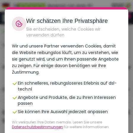
DE
Bewertet mit einer 9.1
0
Anmeldung
Wir schätzen Ihre Privatsphäre
Sie entscheiden, welche Cookies wir
Langlebig, erschwinglich, überholt
verwenden dürfen
Startseite
›
Suchen
Wir und unsere Partner verwenden Cookies, damit
die Website reibungslos läuft, um zu verstehen, wie
sie genutzt wird, und um Ihnen passende Angebote
zu zeigen. Für einige davon benötigen wir Ihre
Filter
Zustimmung.
Ein schnelleres, reibungsloseres Erlebnis auf dsl-
0 Ergebnisse
tech.nl
Sortieren
Angebote und Produkte, die zu Ihren Interessen
passen
Er zijn geen producten gevonden passend
Sie können Ihre Auswahl jederzeit anpassen
bij de door jou gekozen filters ...
Wir verkaufen Ihre Daten niemals. Lesen Sie unsere
Datenschutzbestimmungen
für weitere Informationen.